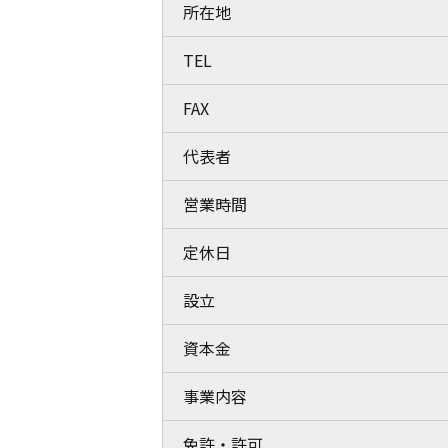
所在地
TEL
FAX
代表者
営業時間
定休日
設立
資本金
事業内容
免許・許可