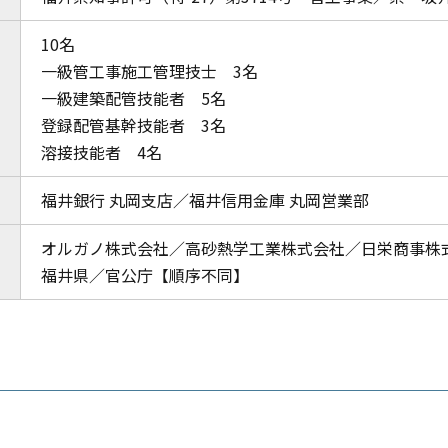
10名
一級管工事施工管理技士 3名
一級建築配管技能者 5名
登録配管基幹技能者 3名
溶接技能者 4名
福井銀行 丸岡支店／福井信用金庫 丸岡営業部
オルガノ株式会社／高砂熱学工業株式会社／日栄商事株
福井県／官公庁【順序不同】